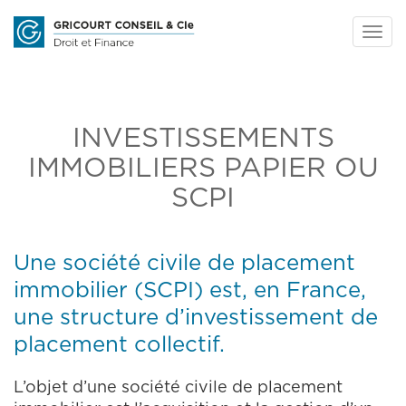
Togg
navig
Aller
au
contenu
principal
INVESTISSEMENTS
IMMOBILIERS PAPIER OU
SCPI
Une société civile de placement
immobilier (SCPI) est, en France,
une structure d’investissement de
placement collectif.
L’objet d’une société civile de placement