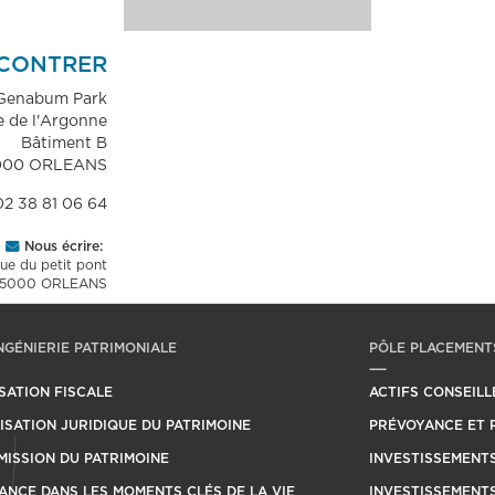
CONTRER
Genabum Park
e de l'Argonne
​Bâtiment B
000 ORLEANS
02 38 81 06 64
Nous écrire:
rue du petit pont
5000 ORLEANS
NGÉNIERIE PATRIMONIALE
PÔLE PLACEMENTS
SATION FISCALE
ACTIFS CONSEILL
SATION JURIDIQUE DU PATRIMOINE
PRÉVOYANCE ET 
ISSION DU PATRIMOINE
INVESTISSEMENTS
ANCE DANS LES MOMENTS CLÉS DE LA VIE
INVESTISSEMENTS