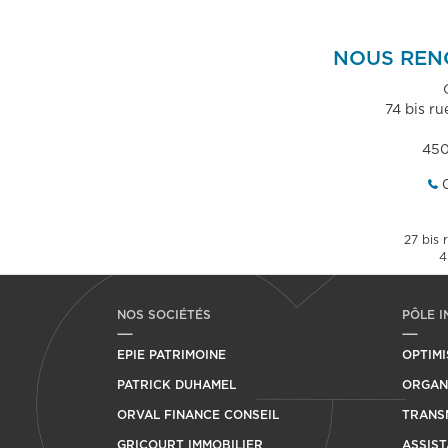
NOUS REN
74 bis ru
45
27 bis 
4
NOS SOCIÉTÉS
PÔLE I
EPIE PATRIMOINE
OPTIMI
PATRICK DUHAMEL
ORGANI
ORVAL FINANCE CONSEIL
TRANSM
GRICOURT IMMOBILIER
ASSIST